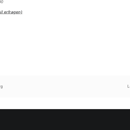
00
il erfragen)
rg
L